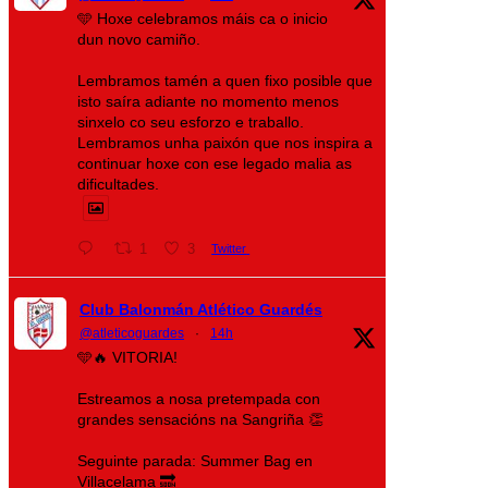
🩵 Hoxe celebramos máis ca o inicio
dun novo camiño.
Lembramos tamén a quen fixo posible que
isto saíra adiante no momento menos
sinxelo co seu esforzo e traballo.
Lembramos unha paixón que nos inspira a
continuar hoxe con ese legado malia as
dificultades.
1
3
Twitter
Club Balonmán Atlético Guardés
@atleticoguardes
·
14h
🩵🔥 VITORIA!
Estreamos a nosa pretempada con
grandes sensacións na Sangriña 👏
Seguinte parada: Summer Bag en
Villacelama 🔜