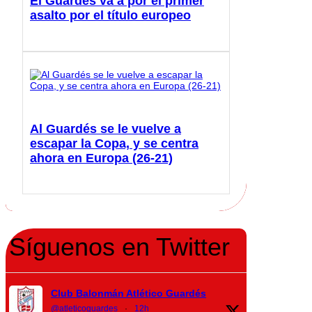
El Guardés va a por el primer
asalto por el título europeo
Al Guardés se le vuelve a
escapar la Copa, y se centra
ahora en Europa (26-21)
Síguenos en Twitter
Club Balonmán Atlético Guardés
@atleticoguardes
·
12h