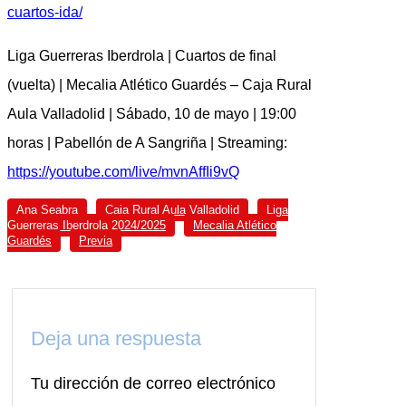
cuartos-ida/
Liga Guerreras Iberdrola | Cuartos de final
(vuelta) | Mecalia Atlético Guardés – Caja Rural
Aula Valladolid | Sábado, 10 de mayo | 19:00
horas | Pabellón de A Sangriña | Streaming:
https://youtube.com/live/mvnAffIi9vQ
Ana Seabra
Caja Rural Aula Valladolid
Liga
Guerreras Iberdrola 2024/2025
Mecalia Atlético
Guardés
Previa
Deja una respuesta
Tu dirección de correo electrónico