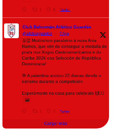
1
8
Twitter
Club Balonmán Atlético Guardés
@atleticoguardes
·
7 Ago
🥈👏 Moitísimos parabéns á nosa Ania
Ramos, que vén de conseguir a medalla de
prata nos Xogos Centroamericanos e do
Caribe 2026 coa Selección de República
Dominicana!
🎯 A palentina anotou 22 dianas dende o
estremo durante a competición
Esperámoste na casa para celebralo 🙌❤️‍🔥
1
7
Twitter
Cargar más