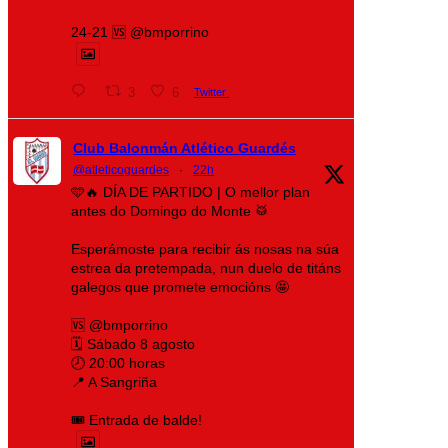
24-21 🆚 @bmporrino
3
6
Twitter
Club Balonmán Atlético Guardés
@atleticoguardes
·
22h
🩵🔥 DÍA DE PARTIDO | O mellor plan
antes do Domingo do Monte 🥁
Esperámoste para recibir ás nosas na súa
estrea da pretempada, nun duelo de titáns
galegos que promete emocións 🤩
🆚 @bmporrino
🗓️ Sábado 8 agosto
🕗 20:00 horas
📍 A Sangriña
🎟️ Entrada de balde!