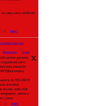
na casa para celebralo
6
Twitter
 Atlético Guardés
@enxogog
·
6 Ago
ticoGuardes garante
s xogadoras pero
delicada situación
@RFEBalonmano
supera os 300.000 €
ova directiva
ai axuda, este club
 tempada», alerta o
sús López
11
Twitter