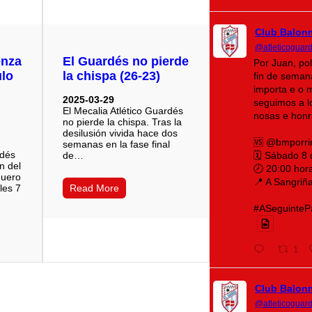
Club Balon
@atleticoguar
enza
El Guardés no pierde
Por Juan, po
ulo
la chispa (26-23)
fin de seman
importa e o 
2025-03-29
seguimos a lo
El Mecalia Atlético Guardés
nosas e honr
no pierde la chispa. Tras la
desilusión vivida hace dos
🆚 @bmporri
semanas en la fase final
rdés
de…
🗓️ Sábado 8
n del
🕗 20:00 hor
iguero
📍 A Sangriñ
les 7
Read More
#ASeguintePá
1
Club Balon
@atleticoguar