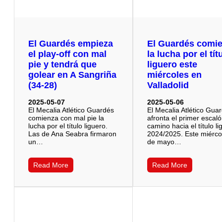
El Guardés empieza
El Guardés comi
el play-off con mal
la lucha por el tít
pie y tendrá que
liguero este
golear en A Sangriña
miércoles en
(34-28)
Valladolid
2025-05-07
2025-05-06
El Mecalia Atlético Guardés
El Mecalia Atlético Gua
comienza con mal pie la
afronta el primer escaló
lucha por el título liguero.
camino hacia el título l
Las de Ana Seabra firmaron
2024/2025. Este miérco
un…
de mayo…
Read More
Read More