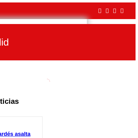
lid
ticias
ardés asalta