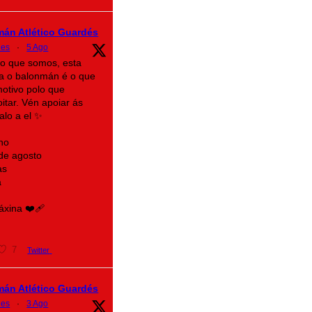
mán Atlético Guardés
des
·
5 Ago
lo que somos, esta
a o balonmán é o que
motivo polo que
itar. Vén apoiar ás
alo a el ✨
no
 de agosto
as
a
xina ❤️‍🩹
7
Twitter
mán Atlético Guardés
des
·
3 Ago