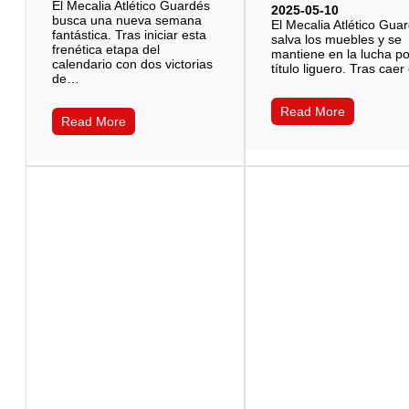
El Mecalia Atlético Guardés
2025-05-10
busca una nueva semana
El Mecalia Atlético Gua
fantástica. Tras iniciar esta
salva los muebles y se
frenética etapa del
mantiene en la lucha po
calendario con dos victorias
título liguero. Tras cae
de…
Read More
Read More