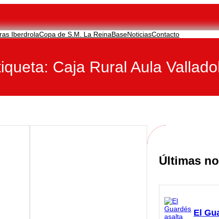
ras Iberdrola
Copa de S.M. La Reina
Base
Noticias
Contacto
tiqueta:
Caja Rural Aula Vallado
Últimas no
El Gu