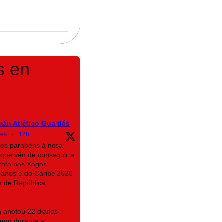
s en
mán Atlético Guardés
des
·
12h
mos parabéns á nosa
que vén de conseguir a
rata nos Xogos
canos e do Caribe 2026
n de República
na anotou 22 dianas
emo durante a