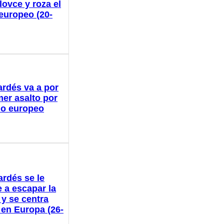
lovce y roza el
 europeo (20-
ardés va a por
mer asalto por
ulo europeo
ardés se le
 a escapar la
 y se centra
 en Europa (26-