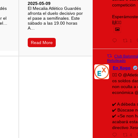
2025-05-09
competición
rdés
El Mecalia Atlético Guardés
afronta el duelo decisivo por
Esperámoste 
r el
el pase a semifinales. Este
🙌❤️‍🔥
r el…
sábado a las 19.00 horas
A…
1
Read More
Club Balonmán
Retuiteado
En Xogo
🤾‍♀️ O @Atle
os soldos da
non oculta a 
económica 
✔️ A débeda 
✔️ Búscase n
✔️ «Se non h
acabará esta
directivo Xe
4