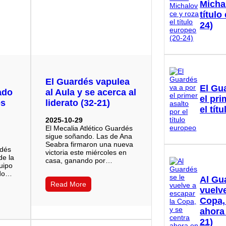
Micha
título
24)
El Guardés vapulea
El Gu
ado
al Aula y se acerca al
el pri
es
liderato (32-21)
el tít
2025-10-29
El Mecalia Atlético Guardés
sigue soñando. Las de Ana
Seabra firmaron una nueva
rdés
victoria este miércoles en
de la
casa, ganando por…
quipo
ado…
Al Gu
Read More
vuelve
Copa,
ahora
21)