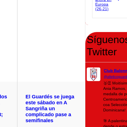
Sígueno
Twitter
Club Balon
@atleticoguar
🥈👏 Moitísi
Ania Ramos, 
medalla de p
los
El Guardés se juega
Centroameri
a
este sábado en A
coa Selecció
Sangriña un
Dominicana!
8;
complicado pase a
semifinales
🎯 A palenti
dende o estr