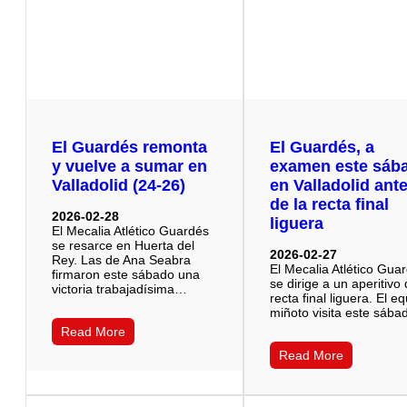
El Guardés remonta
El Guardés, a
y vuelve a sumar en
examen este sáb
Valladolid (24-26)
en Valladolid ant
de la recta final
2026-02-28
liguera
El Mecalia Atlético Guardés
se resarce en Huerta del
2026-02-27
Rey. Las de Ana Seabra
El Mecalia Atlético Gua
firmaron este sábado una
se dirige a un aperitivo 
victoria trabajadísima…
recta final liguera. El e
miñoto visita este sáb
Read More
Read More