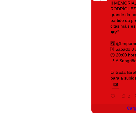
II MEMORIA
RODRÍGUEZ 
grande da no
partido da p
citas máis e
❤️‍🩹
🆚 @bmporri
🗓️ Sábado 8
🕗 20:00 hor
📍 A Sangriñ
Entrada libre
para a subid
2
Car