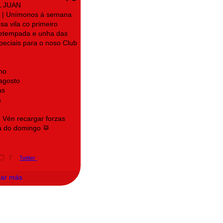
L JUAN
| Unímonos á semana
sa vila co primeiro
retempada e unha das
speciais para o noso Club
no
 agosto
as
a
! Vén recargar forzas
a do domingo 🥁
7
Twitter
gar más