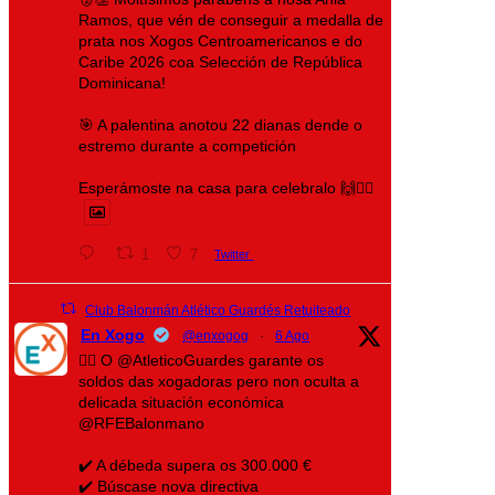
Ramos, que vén de conseguir a medalla de
prata nos Xogos Centroamericanos e do
Caribe 2026 coa Selección de República
Dominicana!
🎯 A palentina anotou 22 dianas dende o
estremo durante a competición
Esperámoste na casa para celebralo 🙌❤️‍🔥
1
7
Twitter
Club Balonmán Atlético Guardés Retuiteado
En Xogo
@enxogog
·
6 Ago
🤾‍♀️ O @AtleticoGuardes garante os
soldos das xogadoras pero non oculta a
delicada situación económica
@RFEBalonmano
✔️ A débeda supera os 300.000 €
✔️ Búscase nova directiva