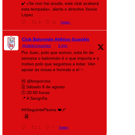
✔️ «Se non hai axuda, este club acabará
esta tempada», alerta o directivo Xesús
López
4
11
Twitter
Club Balonmán Atlético Guardés
@atleticoguardes
·
5 Ago
Por Juan, polo que somos, esta fin de
semana o balonmán é o que importa e o
motivo polo que seguimos a loitar. Vén
apoiar ás nosas e honralo a el ✨
🆚 @bmporrino
🗓️ Sábado 8 de agosto
🕗 20:00 horas
📍 A Sangriña
#ASeguintePáxina ❤️‍🩹
1
7
Twitter