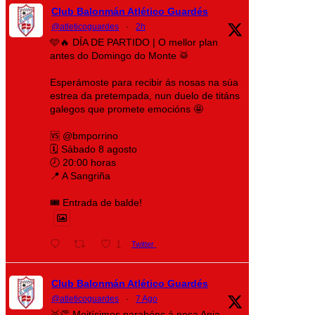
Club Balonmán Atlético Guardés
@atleticoguardes
·
2h
🩵🔥 DÍA DE PARTIDO | O mellor plan
antes do Domingo do Monte 🥁
Esperámoste para recibir ás nosas na súa
estrea da pretempada, nun duelo de titáns
galegos que promete emocións 🤩
🆚 @bmporrino
🗓️ Sábado 8 agosto
🕗 20:00 horas
📍 A Sangriña
🎟️ Entrada de balde!
1
Twitter
Club Balonmán Atlético Guardés
@atleticoguardes
·
7 Ago
🥈👏 Moitísimos parabéns á nosa Ania