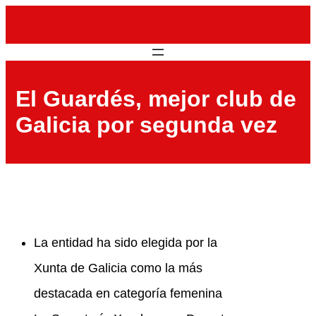
Saltar
al
contenido
El Guardés, mejor club de
Galicia por segunda vez
La entidad ha sido elegida por la
Xunta de Galicia como la más
destacada en categoría femenina