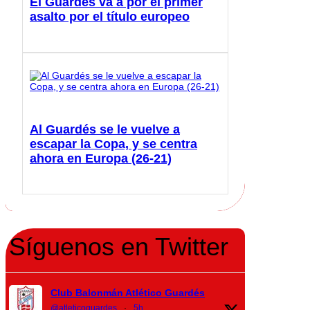
El Guardés va a por el primer
asalto por el título europeo
Al Guardés se le vuelve a
escapar la Copa, y se centra
ahora en Europa (26-21)
Síguenos en Twitter
Club Balonmán Atlético Guardés
@atleticoguardes
·
5h