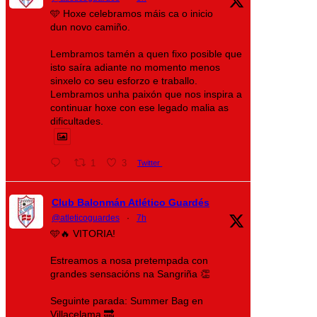
🩵 Hoxe celebramos máis ca o inicio
dun novo camiño.
Lembramos tamén a quen fixo posible que
isto saíra adiante no momento menos
sinxelo co seu esforzo e traballo.
Lembramos unha paixón que nos inspira a
continuar hoxe con ese legado malia as
dificultades.
1
3
Twitter
Club Balonmán Atlético Guardés
@atleticoguardes
·
7h
🩵🔥 VITORIA!
Estreamos a nosa pretempada con
grandes sensacións na Sangriña 👏
Seguinte parada: Summer Bag en
Villacelama 🔜