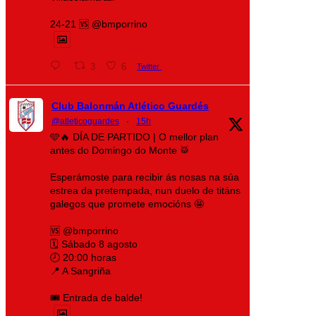
24-21 🆚 @bmporrino
3
6
Twitter
Club Balonmán Atlético Guardés
@atleticoguardes
·
15h
🩵🔥 DÍA DE PARTIDO | O mellor plan
antes do Domingo do Monte 🥁
Esperámoste para recibir ás nosas na súa
estrea da pretempada, nun duelo de titáns
galegos que promete emocións 🤩
🆚 @bmporrino
🗓️ Sábado 8 agosto
🕗 20:00 horas
📍 A Sangriña
🎟️ Entrada de balde!