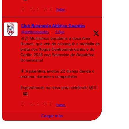
1
8
Twitter
Club Balonmán Atlético Guardés
@atleticoguardes
·
7 Ago
🥈👏 Moitísimos parabéns á nosa Ania
Ramos, que vén de conseguir a medalla de
prata nos Xogos Centroamericanos e do
Caribe 2026 coa Selección de República
Dominicana!
🎯 A palentina anotou 22 dianas dende o
estremo durante a competición
Esperámoste na casa para celebralo 🙌❤️‍🔥
1
7
Twitter
Cargar más