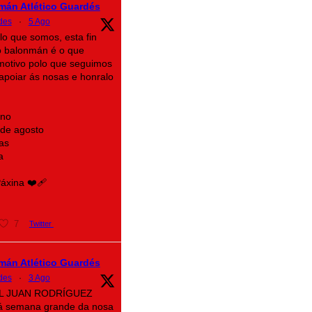
mán Atlético Guardés
des
·
5 Ago
lo que somos, esta fin
 balonmán é o que
motivo polo que seguimos
n apoiar ás nosas e honralo
ino
 de agosto
as
a
xina ❤️‍🩹
7
Twitter
mán Atlético Guardés
des
·
3 Ago
AL JUAN RODRÍGUEZ
á semana grande da nosa