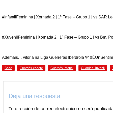
#InfantilFeminina | Xornada 2 | 1ª Fase – Grupo 1 | vs SAR Led
#XuvenilFeminina | Xornada 2 | 1ª Fase – Grupo 1 | vs Bm. Porr
Ademais… vitoria na Liga Guerreras Iberdrola 💚 #ÉUnSentim
Base
Guardés cadete
Guardés infantil
Guardés Juvenil
Deja una respuesta
Tu dirección de correo electrónico no será publicad