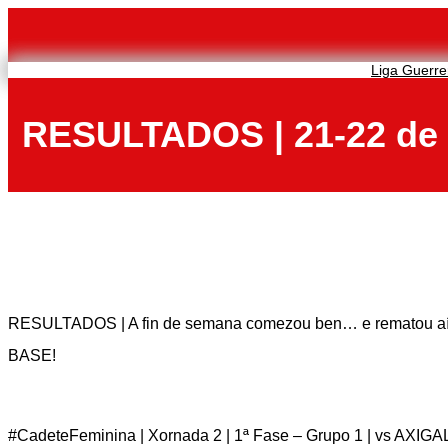
Saltar
al
contenido
Liga Guerre
RESULTADOS | 21-22 de
RESULTADOS | A fin de semana comezou ben… e rematou a
BASE!
#CadeteFeminina | Xornada 2 | 1ª Fase – Grupo 1 | vs AXIGAL