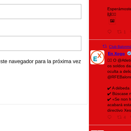
Esperámoste
🙌❤️‍🔥
1
Club Balonmá
En Xogo
🤾‍♀️ O @Atl
este navegador para la próxima vez
os soldos d
oculta a del
@RFEBalon
✔️ A débeda
✔️ Búscase n
✔️ «Se non h
acabará esta
directivo Xe
4