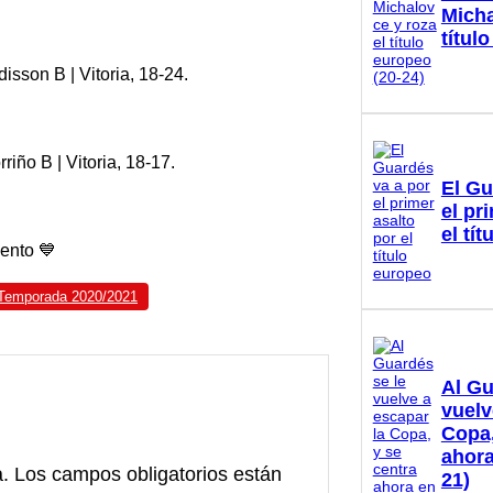
Micha
títul
isson B | Vitoria, 18-24.
iño B | Vitoria, 18-17.
El Gu
el pr
el tí
ento 💙
Temporada 2020/2021
Al Gu
vuelv
Copa,
ahora
a.
Los campos obligatorios están
21)