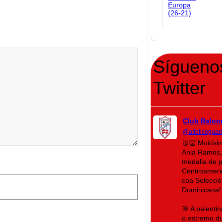
Sígueno
Twitter
Club Balon
@atleticoguar
🥈👏 Moitís
Ania Ramos,
medalla de 
Centroameri
coa Selecció
Dominicana!
🎯 A palenti
o estremo du