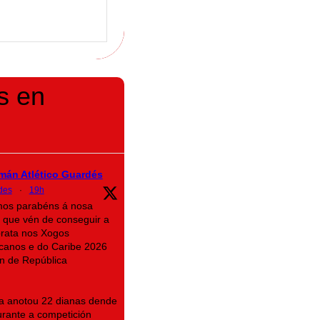
s en
mán Atlético Guardés
des
·
19h
imos parabéns á nosa
 que vén de conseguir a
prata nos Xogos
canos e do Caribe 2026
n de República
na anotou 22 dianas dende
rante a competición