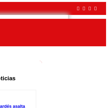
ticias
ardés asalta