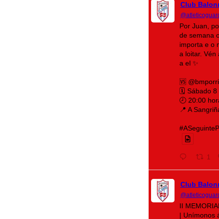
Club Balon
@atleticoguar
Por Juan, po
de semana o
importa e o 
a loitar. Vé
a el ✨
🆚 @bmporr
🗓️ Sábado 8
🕗 20:00 hor
📍 A Sangriñ
#ASeguintePá
1
Club Balon
@atleticoguar
II MEMORI
| Unímonos 