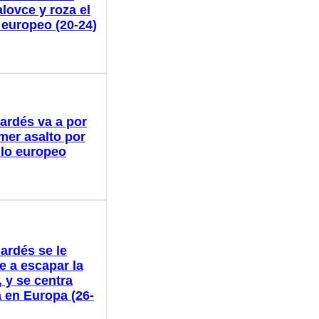
lovce y roza el
o europeo (20-24)
ardés va a por
imer asalto por
tulo europeo
ardés se le
e a escapar la
 y se centra
 en Europa (26-