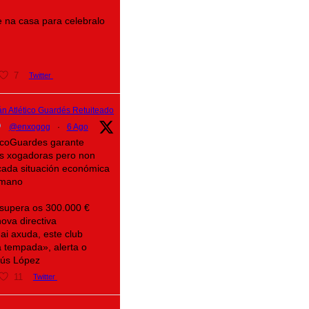
 na casa para celebralo
7
Twitter
n Atlético Guardés Retuiteado
@enxogog
·
6 Ago
eticoGuardes garante
as xogadoras pero non
icada situación económica
mano
 supera os 300.000 €
ova directiva
ai axuda, este club
 tempada», alerta o
sús López
11
Twitter