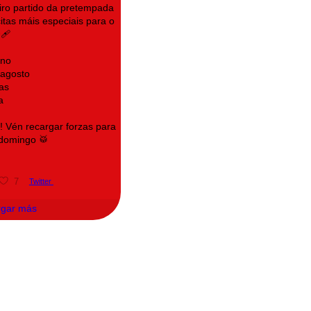
eiro partido da pretempada
itas máis especiais para o
‍🩹
ino
 agosto
as
a
e! Vén recargar forzas para
 domingo 🥁
7
Twitter
rgar más