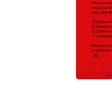
vila co prim
e unha das c
noso Club ❤️
🆚 @bmporr
🗓️ Sábado 8
🕗 20:00 hor
📍 A Sangriñ
Entrada libr
a subida do
2
Ca