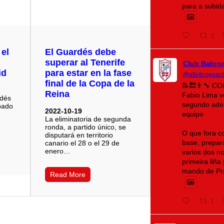
para a subid
2
 el
El Guardés debe
superar al Tenerife
Club Balon
id
para estar en la fase
@atleticoguar
final de la Copa de la
📝🔙👨‍🔧 C
Reina
Fabio Lima 
rdés
segundo ades
bado
2022-10-19
equipo
La eliminatoria de segunda
ronda, a partido único, se
O que fora c
disputará en territorio
base, prepara
canario el 28 o el 29 de
enero…
varios dos n
primeira liñ
mando de Pr
Read More
1