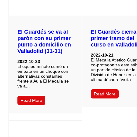
El Guardés se va al
El Guardés cierra
parón con su primer
primer tramo del
punto a domicilio en
curso en Valladol
Valladolid (31-31)
2022-10-21
El Mecalia Atlético Gua
2022-10-23
co-protagoniza este sá
El equipo miñoto sumó un
un partido clásico de la
empate en un choque con
División de Honor en la
alternativas constantes
última década. Visita…
frente a Aula El Mecalia se
va a…
Read More
Read More