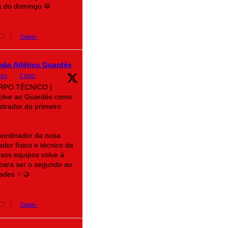
a do domingo 🥁
7
Twitter
mán Atlético Guardés
des
·
2 Ago
ORPO TÉCNICO |
volve ao Guardés como
trador do primeiro
oordinador da nosa
dor físico e técnico de
osos equipos volve á
a para ser o segundo ao
ades ✨🤝
7
Twitter