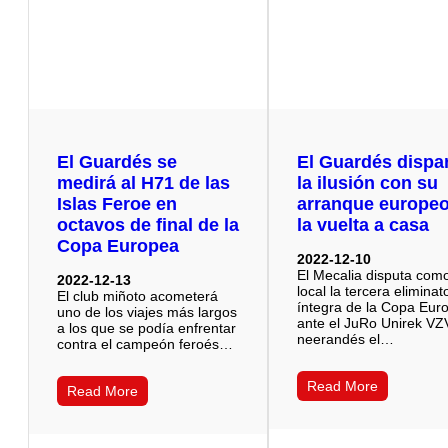
El Guardés se
El Guardés dispa
medirá al H71 de las
la ilusión con su
Islas Feroe en
arranque europe
octavos de final de la
la vuelta a casa
Copa Europea
2022-12-10
El Mecalia disputa com
2022-12-13
local la tercera eliminat
El club miñoto acometerá
íntegra de la Copa Eur
uno de los viajes más largos
ante el JuRo Unirek VZ
a los que se podía enfrentar
neerandés el…
contra el campeón feroés…
Read More
Read More