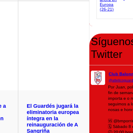
Sígueno
Twitter
Club Balon
@atleticoguar
Por Juan, po
fin de seman
importa e o 
seguimos a lo
e a
El Guardés jugará la
nosas e honr
eliminatoria europea
en
íntegra en la
🆚 @bmporri
reinauguración de A
🗓️ Sábado 8
Sangriña
🕗 20:00 hor