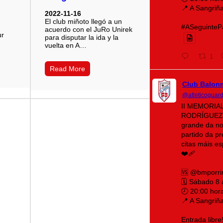
📍 A Sangriñ
2022-11-16
El club miñoto llegó a un
#ASeguintePá
acuerdo con el JuRo Unirek
ur
para disputar la ida y la
vuelta en A…
1
Read More
Club Balon
@atleticoguar
II MEMORIA
RODRÍGUEZ 
grande da no
partido da p
citas máis e
❤️‍🩹
🆚 @bmporri
🗓️ Sábado 8
🕗 20:00 hor
📍 A Sangriñ
Entrada libre