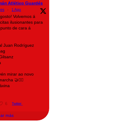
mán Atlético Guardés
des
·
1 Ago
agosto! Volvemos á
citas ilusionantes para
 punto de cara á
al Juan Rodríguez
Bag
Gilsanz
a
 vén mirar ao novo
rcha 🤝❤️‍🔥
áxina
6
Twitter
gar más