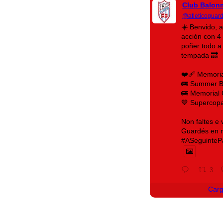
Club Balon
@atleticoguar
☀️ Benvido, 
acción con 4 
poñer todo a
tempada 🔜
❤️‍🩹 Memori
🚌 Summer 
🚌 Memorial 
💙 Supercop
Non faltes e
Guardés en ma
#ASeguinteP
3
Car