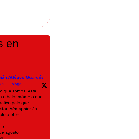
s en
mán Atlético Guardés
des
·
5 Ago
lo que somos, esta
a o balonmán é o que
motivo polo que
itar. Vén apoiar ás
alo a el ✨
no
 de agosto
as