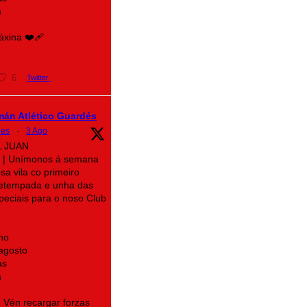
a
xina ❤️‍🩹
6
Twitter
mán Atlético Guardés
des
·
3 Ago
L JUAN
| Unímonos á semana
sa vila co primeiro
retempada e unha das
speciais para o noso Club
no
 agosto
as
a
! Vén recargar forzas