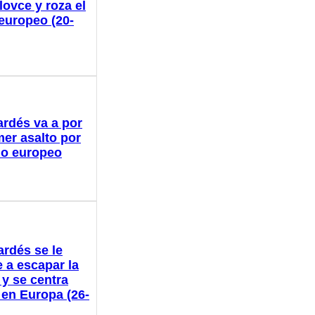
lovce y roza el
 europeo (20-
ardés va a por
mer asalto por
ulo europeo
ardés se le
 a escapar la
 y se centra
 en Europa (26-