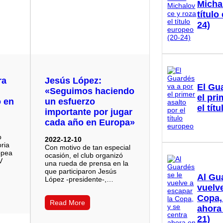
Micha
título
24)
ra
Jesús López:
El Gu
«Seguimos haciendo
el pri
o en
un esfuerzo
el tít
importante por jugar
cada año en Europa»
o
2022-12-10
oria
Con motivo de tan especial
opea
ocasión, el club organizó
V
una rueda de prensa en la
que participaron Jesús
Al Gu
López -presidente-,…
vuelve
Copa,
Read More
ahora
21)