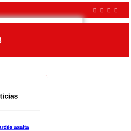
3
ticias
ardés asalta