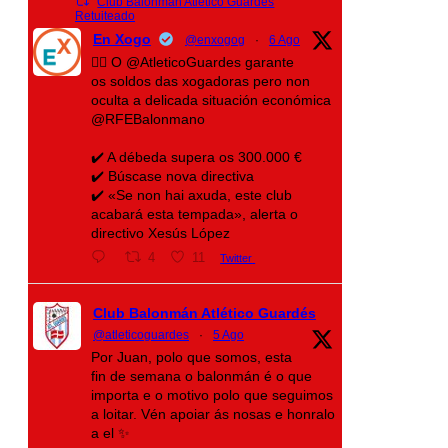
Club Balonmán Atlético Guardés
Retuiteado
En Xogo
@enxogog
·
6 Ago
🤾‍♀️ O @AtleticoGuardes garante
os soldos das xogadoras pero non
oculta a delicada situación económica
@RFEBalonmano
✔️ A débeda supera os 300.000 €
✔️ Búscase nova directiva
✔️ «Se non hai axuda, este club
acabará esta tempada», alerta o
directivo Xesús López
4
11
Twitter
Club Balonmán Atlético Guardés
@atleticoguardes
·
5 Ago
Por Juan, polo que somos, esta
fin de semana o balonmán é o que
importa e o motivo polo que seguimos
a loitar. Vén apoiar ás nosas e honralo
a el ✨