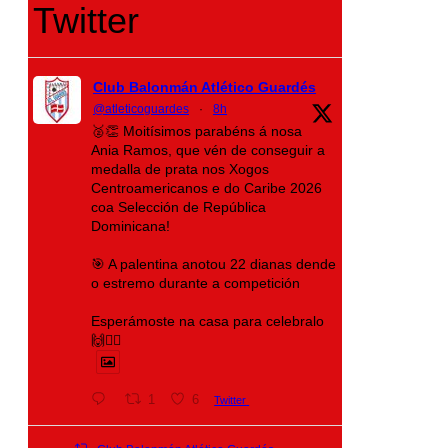
Twitter
Club Balonmán Atlético Guardés
@atleticoguardes
·
8h
🥈👏 Moitísimos parabéns á nosa
Ania Ramos, que vén de conseguir a
medalla de prata nos Xogos
Centroamericanos e do Caribe 2026
coa Selección de República
Dominicana!
🎯 A palentina anotou 22 dianas dende
o estremo durante a competición
Esperámoste na casa para celebralo
🙌❤️‍🔥
1
6
Twitter