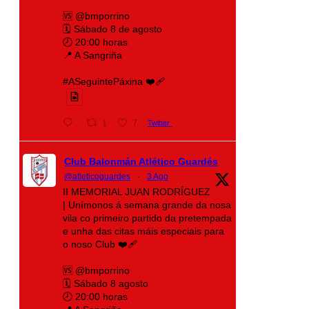
🆚 @bmporrino
🗓️ Sábado 8 de agosto
🕗 20:00 horas
📍 A Sangriña
#ASeguintePáxina ❤️‍🩹
1
7
Twitter
Club Balonmán Atlético Guardés
@atleticoguardes
·
3 Ago
II MEMORIAL JUAN RODRÍGUEZ
| Unímonos á semana grande da nosa
vila co primeiro partido da pretempada
e unha das citas máis especiais para
o noso Club ❤️‍🩹
🆚 @bmporrino
🗓️ Sábado 8 agosto
🕗 20:00 horas