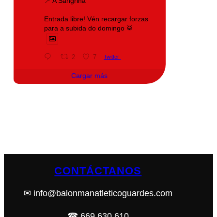
📍 A Sangriña
Entrada libre! Vén recargar forzas
para a subida do domingo 🥁
2
7
Twitter
Cargar más
CONTÁCTANOS
✉ info@balonmanatleticoguardes.com
☎ 669 630 610