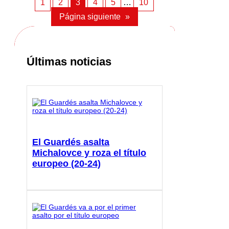
1
2
3
4
5
…
10
Página siguiente
»
Últimas noticias
El Guardés asalta
Michalovce y roza el título
europeo (20-24)