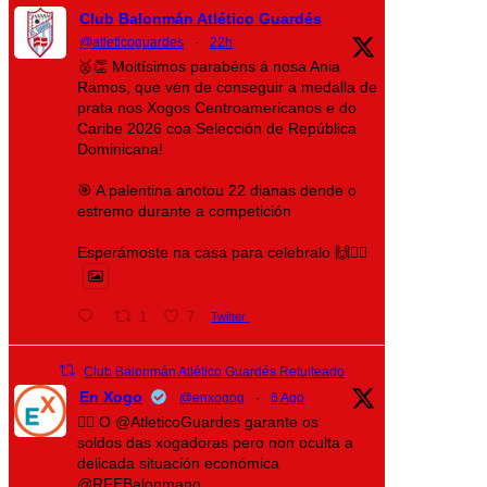
Club Balonmán Atlético Guardés
@atleticoguardes
·
22h
🥈👏 Moitísimos parabéns á nosa Ania
Ramos, que vén de conseguir a medalla de
prata nos Xogos Centroamericanos e do
Caribe 2026 coa Selección de República
Dominicana!
🎯 A palentina anotou 22 dianas dende o
estremo durante a competición
Esperámoste na casa para celebralo 🙌❤️‍🔥
1
7
Twitter
Club Balonmán Atlético Guardés Retuiteado
En Xogo
@enxogog
·
6 Ago
🤾‍♀️ O @AtleticoGuardes garante os
soldos das xogadoras pero non oculta a
delicada situación económica
@RFEBalonmano