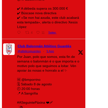
✔️ A débeda supera os 300.000 €
✔️ Búscase nova directiva
✔️ «Se non hai axuda, este club acabará
esta tempada», alerta o directivo Xesús
López
4
11
Twitter
Club Balonmán Atlético Guardés
@atleticoguardes
·
5 Ago
Por Juan, polo que somos, esta fin de
semana o balonmán é o que importa e o
motivo polo que seguimos a loitar. Vén
apoiar ás nosas e honralo a el ✨
🆚 @bmporrino
🗓️ Sábado 8 de agosto
🕗 20:00 horas
📍 A Sangriña
#ASeguintePáxina ❤️‍🩹