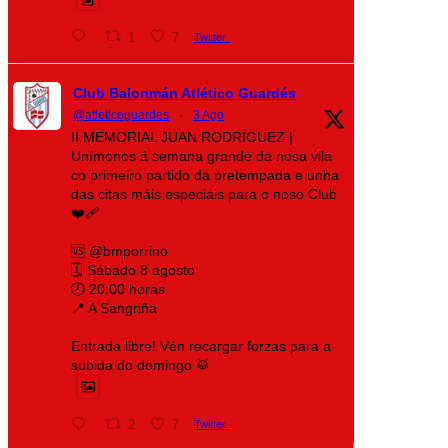
1
7
Twitter
Club Balonmán Atlético Guardés
@atleticoguardes
·
3 Ago
II MEMORIAL JUAN RODRÍGUEZ |
Unímonos á semana grande da nosa vila
co primeiro partido da pretempada e unha
das citas máis especiais para o noso Club
❤️‍🩹
🆚 @bmporrino
🗓️ Sábado 8 agosto
🕗 20:00 horas
📍 A Sangriña
Entrada libre! Vén recargar forzas para a
subida do domingo 🥁
2
7
Twitter