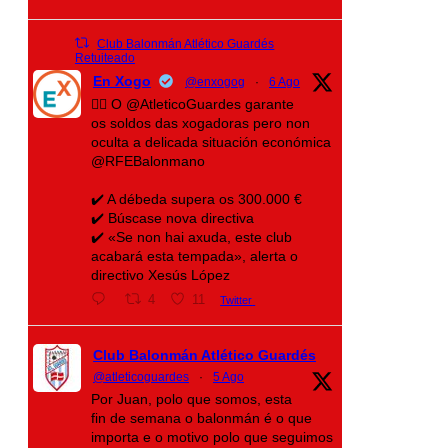
Club Balonmán Atlético Guardés
Retuiteado
En Xogo
@enxogog
·
6 Ago
🤾‍♀️ O @AtleticoGuardes garante
os soldos das xogadoras pero non
oculta a delicada situación económica
@RFEBalonmano
✔️ A débeda supera os 300.000 €
✔️ Búscase nova directiva
✔️ «Se non hai axuda, este club
acabará esta tempada», alerta o
directivo Xesús López
4
11
Twitter
Club Balonmán Atlético Guardés
@atleticoguardes
·
5 Ago
Por Juan, polo que somos, esta
fin de semana o balonmán é o que
importa e o motivo polo que seguimos