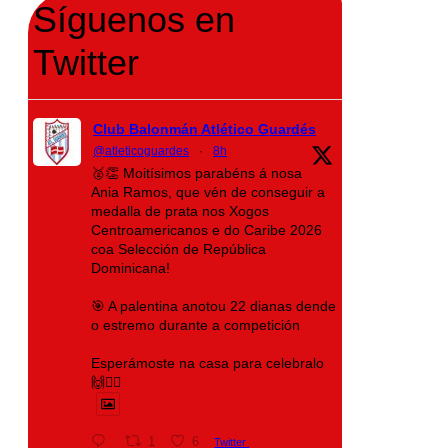
Síguenos en
Twitter
Club Balonmán Atlético Guardés
@atleticoguardes
·
8h
🥈👏 Moitísimos parabéns á nosa
Ania Ramos, que vén de conseguir a
medalla de prata nos Xogos
Centroamericanos e do Caribe 2026
coa Selección de República
Dominicana!
🎯 A palentina anotou 22 dianas dende
o estremo durante a competición
Esperámoste na casa para celebralo
🙌❤️‍🔥
1
6
Twitter