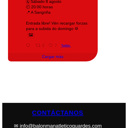
🗓️ Sábado 8 agosto
🕗 20:00 horas
📍 A Sangriña
Entrada libre! Vén recargar forzas
para a subida do domingo 🥁
2
7
Twitter
Cargar más
CONTÁCTANOS
✉ info@balonmanatleticoguardes.com