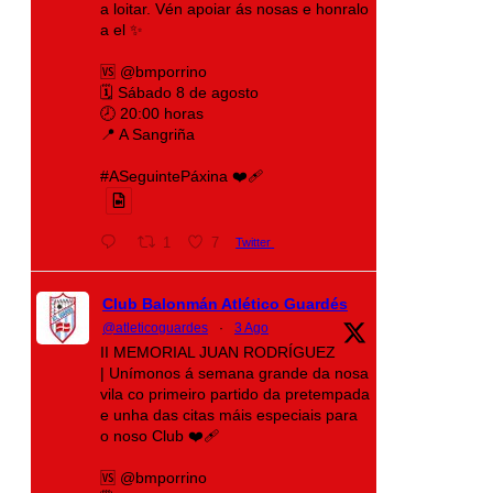
a loitar. Vén apoiar ás nosas e honralo
a el ✨
🆚 @bmporrino
🗓️ Sábado 8 de agosto
🕗 20:00 horas
📍 A Sangriña
#ASeguintePáxina ❤️‍🩹
1
7
Twitter
Club Balonmán Atlético Guardés
@atleticoguardes
·
3 Ago
II MEMORIAL JUAN RODRÍGUEZ
| Unímonos á semana grande da nosa
vila co primeiro partido da pretempada
e unha das citas máis especiais para
o noso Club ❤️‍🩹
🆚 @bmporrino