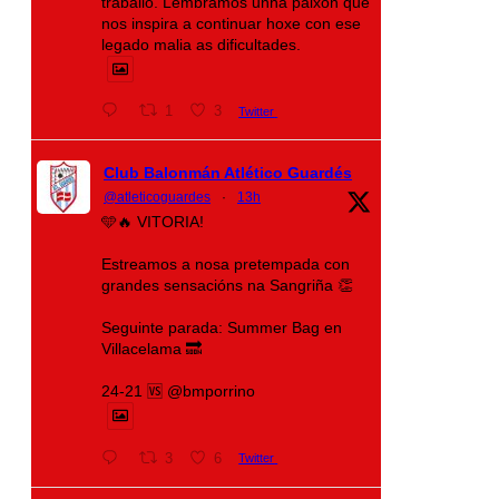
traballo. Lembramos unha paixón que
nos inspira a continuar hoxe con ese
legado malia as dificultades.
1
3
Twitter
Club Balonmán Atlético Guardés
@atleticoguardes
·
13h
🩵🔥 VITORIA!
Estreamos a nosa pretempada con
grandes sensacións na Sangriña 👏
Seguinte parada: Summer Bag en
Villacelama 🔜
24-21 🆚 @bmporrino
3
6
Twitter