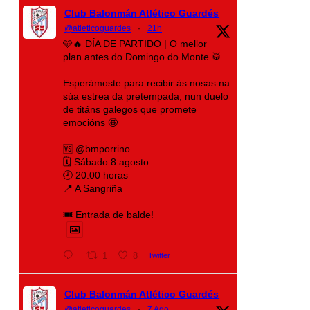
Club Balonmán Atlético Guardés
@atleticoguardes
·
21h
🩵🔥 DÍA DE PARTIDO | O mellor
plan antes do Domingo do Monte 🥁
Esperámoste para recibir ás nosas na
súa estrea da pretempada, nun duelo
de titáns galegos que promete
emocións 🤩
🆚 @bmporrino
🗓️ Sábado 8 agosto
🕗 20:00 horas
📍 A Sangriña
🎟️ Entrada de balde!
1
8
Twitter
Club Balonmán Atlético Guardés
@atleticoguardes
·
7 Ago