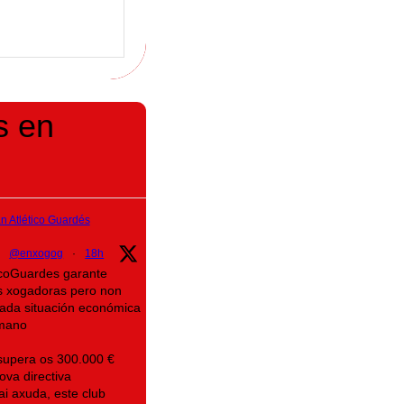
s en
 Atlético Guardés
@enxogog
·
18h
ticoGuardes garante
s xogadoras pero non
icada situación económica
mano
supera os 300.000 €
ova directiva
ai axuda, este club