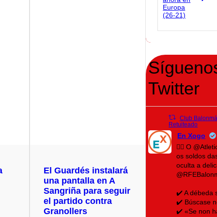
Sígueno
Twitter
Club Balonmán
Retuiteado
En Xogo
🤾‍♀️ O @Atle
os soldos da
oculta a del
a
El Guardés instalará
@RFEBalon
una pantalla en A
Sangriña para seguir
✔️ A débeda 
el partido contra
✔️ Búscase n
Granollers
✔️ «Se non h