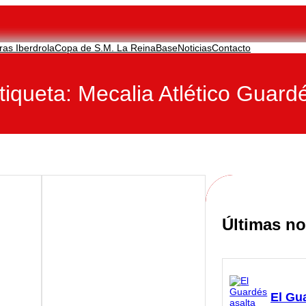
ras Iberdrola
Copa de S.M. La Reina
Base
Noticias
Contacto
tiqueta:
Mecalia Atlético Guard
Últimas no
El Gu