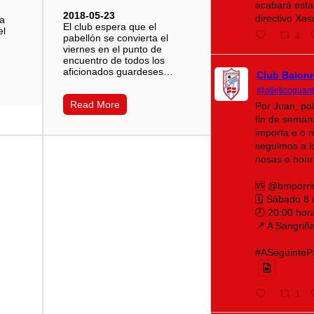
acabará esta
2018-05-23
directivo Xe
la
El club espera que el
el
4
pabellón se convierta el
viernes en el punto de
encuentro de todos los
aficionados guardeses…
Club Balon
@atleticoguar
Read More
Por Juan, po
fin de seman
importa e o 
seguimos a lo
nosas e honr
🆚 @bmporri
🗓️ Sábado 8
🕗 20:00 hor
📍 A Sangriñ
#ASeguintePá
1