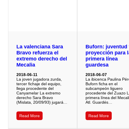
La valenciana Sara
Buforn: juventud
Bravo refuerza el
proyección para l
extremo derecho del
primera línea
Mecalia
guardesa
2018-06-11
2018-06-07
La joven jugadora zurda,
La ibicenca Paulina Pé
tercer fichaje del equipo,
Buforn ficha en el
llega procedente del
subcampeón liguero
Canyamelar La extremo
procedente del Zuazo 
derecho Sara Bravo
primera línea del Mecal
(Mislata, 20/09/93) jugará…
Atl. Guardés…
Read More
Read More