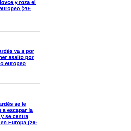
lovce y roza el
 europeo (20-
ardés va a por
mer asalto por
ulo europeo
ardés se le
 a escapar la
 y se centra
 en Europa (26-