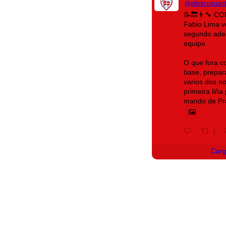
@atleticoguar
📝🔙👨‍🔧 C
Fabio Lima 
segundo ades
equipo
O que fora c
base, prepara
varios dos n
primeira liñ
mando de Pr
1
Car