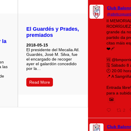
Club Balon
@atleticoguar
II MEMORIA
RODRÍGUEZ 
El Guardés y Prades,
grande da no
premiados
partido da p
 la
citas máis e
2018-05-15
❤️‍🩹
El presidente del Mecalia Atl.
Guardés, José M. Silva, fue
el encargado de recoger
🆚 @bmporri
 en
ayer el galardón concedido
🗓️ Sábado 8
a las
por la…
🕗 20:00 hor
 de
📍 A Sangriñ
Read More
Entrada libre
para a subid
2
Club Balon