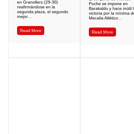
en Granollers (29-30)
Puche se impone en
reafirmándose en la
Barakaldo y hace inútil 
segunda plaza, el segundo
victoria por la mínima d
mejor…
Mecalia Atlético…
Read More
Read More