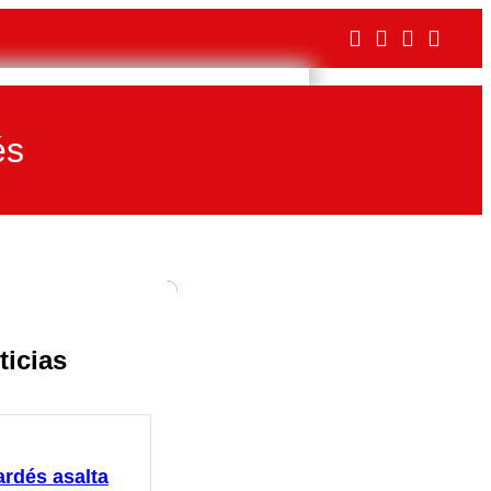
és
ticias
ardés asalta