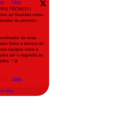
des
·
2 Ago
ORPO TÉCNICO |
volve ao Guardés como
trador do primeiro
oordinador da nosa
dor físico e técnico de
osos equipos volve á
a para ser o segundo ao
ades ✨🤝
7
Twitter
gar más