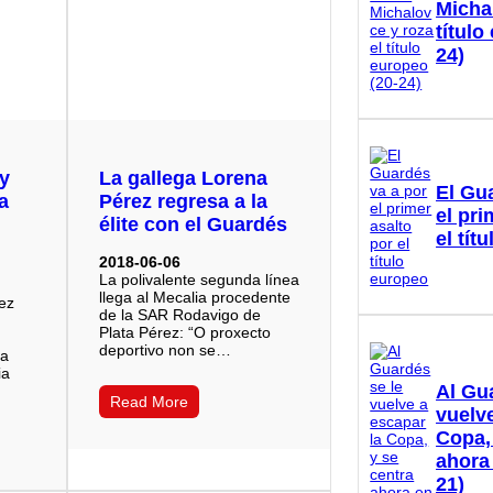
Micha
título
24)
 y
La gallega Lorena
El Gu
a
Pérez regresa a la
el pri
élite con el Guardés
el tít
2018-06-06
La polivalente segunda línea
llega al Mecalia procedente
rez
de la SAR Rodavigo de
Plata Pérez: “O proxecto
deportivo non se…
La
ia
Al Gu
Read More
vuelve
Copa,
ahora
21)