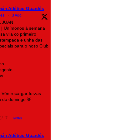
mán Atlético Guardés
des
·
3 Ago
L JUAN
| Unímonos á semana
sa vila co primeiro
retempada e unha das
speciais para o noso Club
no
 agosto
as
a
! Vén recargar forzas
a do domingo 🥁
7
Twitter
mán Atlético Guardés