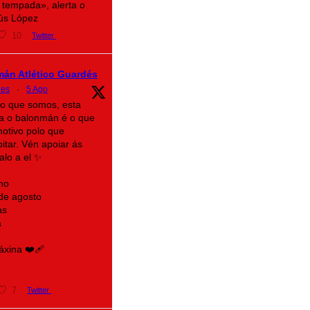
 tempada», alerta o
sús López
10
Twitter
mán Atlético Guardés
des
·
5 Ago
lo que somos, esta
a o balonmán é o que
motivo polo que
itar. Vén apoiar ás
alo a el ✨
no
 de agosto
as
a
xina ❤️‍🩹
7
Twitter