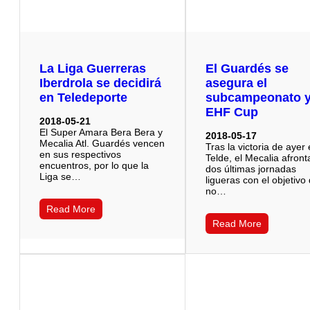
La Liga Guerreras
El Guardés se
Iberdrola se decidirá
asegura el
en Teledeporte
subcampeonato y
EHF Cup
2018-05-21
El Super Amara Bera Bera y
2018-05-17
Mecalia Atl. Guardés vencen
Tras la victoria de ayer
en sus respectivos
Telde, el Mecalia afront
encuentros, por lo que la
dos últimas jornadas
Liga se…
ligueras con el objetivo
no…
Read More
Read More