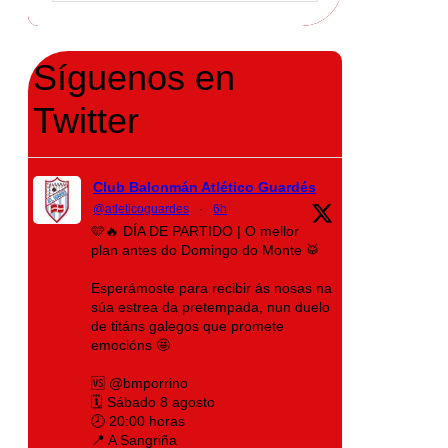
Síguenos en
Twitter
Club Balonmán Atlético Guardés
@atleticoguardes
·
6h
🩵🔥 DÍA DE PARTIDO | O mellor
plan antes do Domingo do Monte 🥁
Esperámoste para recibir ás nosas na
súa estrea da pretempada, nun duelo
de titáns galegos que promete
emocións 🤩
🆚 @bmporrino
🗓️ Sábado 8 agosto
🕗 20:00 horas
📍 A Sangriña