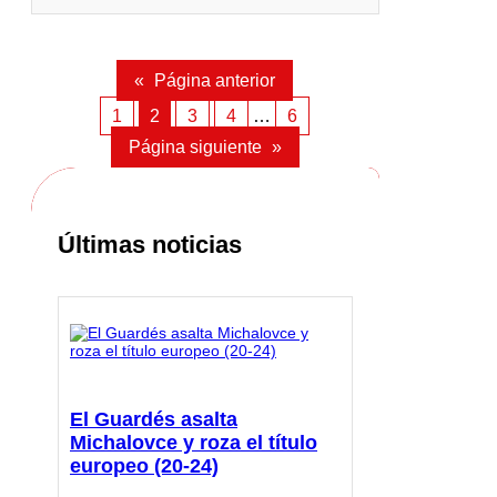
«
Página anterior
1
2
3
4
…
6
Página siguiente
»
Últimas noticias
El Guardés asalta
Michalovce y roza el título
europeo (20-24)