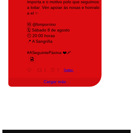
importa e o motivo polo que seguimos
a loitar. Vén apoiar ás nosas e honralo
a el ✨
🆚 @bmporrino
🗓️ Sábado 8 de agosto
🕗 20:00 horas
📍 A Sangriña
#ASeguintePáxina ❤️‍🩹
1
7
Twitter
Cargar más