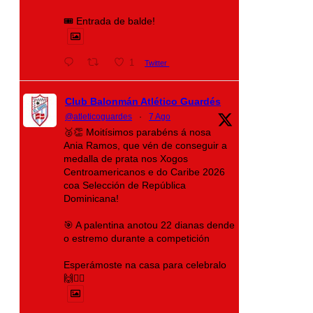
🎟️ Entrada de balde!
1
Twitter
Club Balonmán Atlético Guardés
@atleticoguardes
·
7 Ago
🥈👏 Moitísimos parabéns á nosa
Ania Ramos, que vén de conseguir a
medalla de prata nos Xogos
Centroamericanos e do Caribe 2026
coa Selección de República
Dominicana!
🎯 A palentina anotou 22 dianas dende
o estremo durante a competición
Esperámoste na casa para celebralo
🙌❤️‍🔥