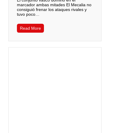
El conjunto vasco dominó en el
marcador ambas mitades El Mecalia no
consiguió frenar los ataques rivales y
tuvo poco…
Read More