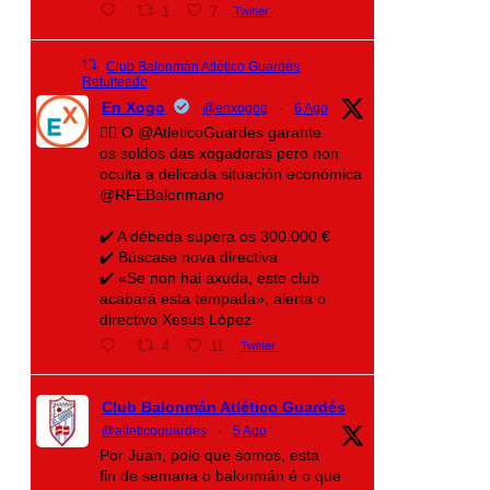
1
7
Twitter
Club Balonmán Atlético Guardés
Retuiteado
En Xogo
@enxogog
·
6 Ago
🤾‍♀️ O @AtleticoGuardes garante
os soldos das xogadoras pero non
oculta a delicada situación económica
@RFEBalonmano
✔️ A débeda supera os 300.000 €
✔️ Búscase nova directiva
✔️ «Se non hai axuda, este club
acabará esta tempada», alerta o
directivo Xesús López
4
11
Twitter
Club Balonmán Atlético Guardés
@atleticoguardes
·
5 Ago
Por Juan, polo que somos, esta
fin de semana o balonmán é o que