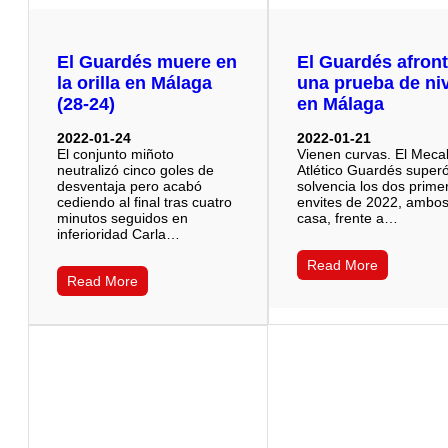
El Guardés muere en
El Guardés afron
la orilla en Málaga
una prueba de ni
(28-24)
en Málaga
2022-01-24
2022-01-21
El conjunto miñoto
Vienen curvas. El Mecal
neutralizó cinco goles de
Atlético Guardés super
desventaja pero acabó
solvencia los dos prime
cediendo al final tras cuatro
envites de 2022, ambo
minutos seguidos en
casa, frente a…
inferioridad Carla…
Read More
Read More