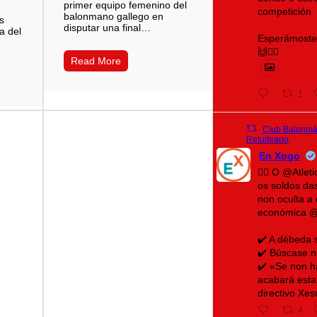
primer equipo femenino del
competición
balonmano gallego en
s
disputar una final…
a del
Esperámoste 
🙌❤️‍🔥
Read More
1
Club Balonmán
Retuiteado
En Xogo
🤾‍♀️ O @Atle
os soldos da
non oculta a 
económica 
✔️ A débeda 
✔️ Búscase n
✔️ «Se non h
acabará esta
directivo Xe
4