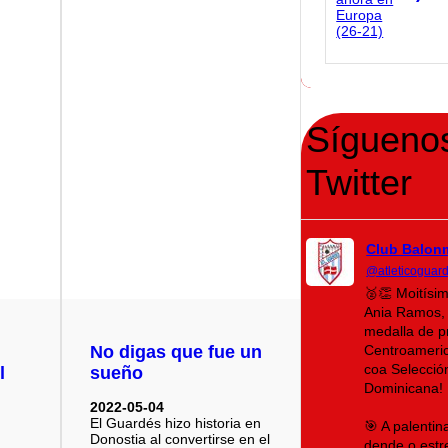
Sígueno
Twitter
Club Balon
@atleticoguar
🥈👏 Moitísi
Ania Ramos, 
medalla de p
Centroameri
No digas que fue un
coa Selecció
l
sueño
Dominicana!
2022-05-04
El Guardés hizo historia en
🎯 A palenti
Donostia al convertirse en el
dende o estr