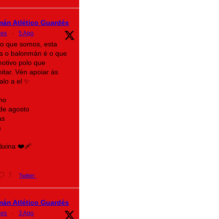
mán Atlético Guardés
des
·
5 Ago
lo que somos, esta
a o balonmán é o que
motivo polo que
itar. Vén apoiar ás
alo a el ✨
no
 de agosto
as
a
xina ❤️‍🩹
7
Twitter
mán Atlético Guardés
des
·
3 Ago