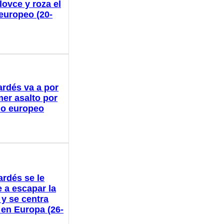
lovce y roza el
 europeo (20-
ardés va a por
mer asalto por
ulo europeo
ardés se le
 a escapar la
 y se centra
 en Europa (26-