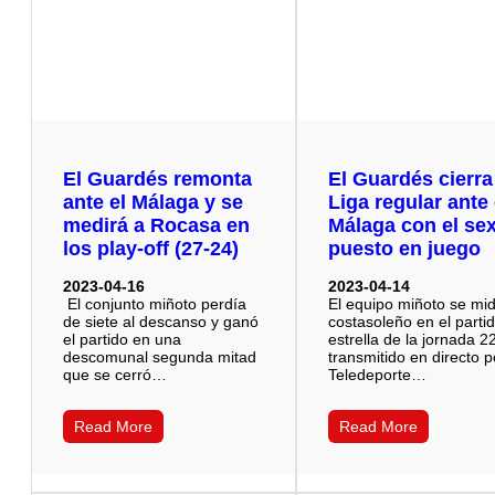
El Guardés remonta
El Guardés cierra
ante el Málaga y se
Liga regular ante 
medirá a Rocasa en
Málaga con el se
los play-off (27-24)
puesto en juego
2023-04-16
2023-04-14
El conjunto miñoto perdía
El equipo miñoto se mid
de siete al descanso y ganó
costasoleño en el parti
el partido en una
estrella de la jornada 2
descomunal segunda mitad
transmitido en directo p
que se cerró…
Teledeporte…
Read More
Read More