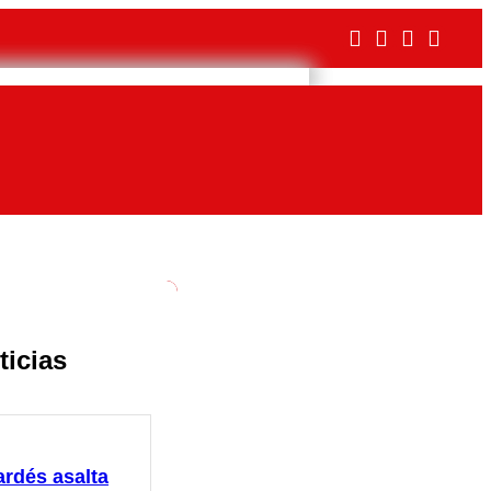
ticias
ardés asalta