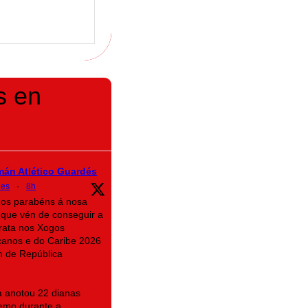
s en
mán Atlético Guardés
des
·
8h
mos parabéns á nosa
que vén de conseguir a
rata nos Xogos
canos e do Caribe 2026
n de República
na anotou 22 dianas
emo durante a