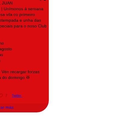
L JUAN
| Unímonos á semana
sa vila co primeiro
retempada e unha das
speciais para o noso Club
no
 agosto
as
a
! Vén recargar forzas
a do domingo 🥁
7
Twitter
gar más