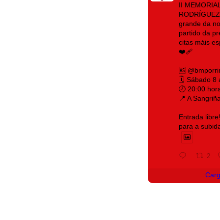
II MEMORIA
RODRÍGUEZ 
grande da no
partido da p
citas máis e
❤️‍🩹
🆚 @bmporri
🗓️ Sábado 8
🕗 20:00 hor
📍 A Sangriñ
Entrada libre
para a subid
2
Car