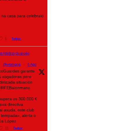
na casa para celebralo
6
Twitter
 Atlético Guardés
@enxogog
·
6 Ago
ticoGuardes garante
s xogadoras pero
delicada situación
@RFEBalonmano
supera os 300.000 €
ova directiva
ai axuda, este club
 tempada», alerta o
sús López
11
Twitter