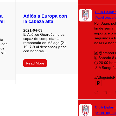
Club Balon
ta
Adiós a Europa con
@atleticoguar
vel
la cabeza alta
Por Juan, po
fin de seman
2021-04-03
importa e o 
El Atlético Guardés no es
seguimos a lo
capaz de completar la
ia
remontada en Málaga (21-
nosas e honr
ó con
19, 7-9 al descanso) y cae
ros
con honores…
s en
🆚 @bmporri
🗓️ Sábado 8
🕗 20:00 hor
Read More
📍 A Sangriñ
#ASeguintePá
1
Club Balon
@atleticoguar