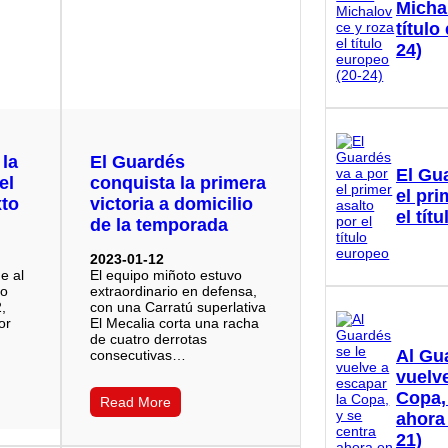
Micha
título
24)
 la
El Guardés
El Gu
el
conquista la primera
el pri
xto
victoria a domicilio
el tít
de la temporada
2023-01-12
e al
El equipo miñoto estuvo
do
extraordinario en defensa,
2,
con una Carratú superlativa
or
El Mecalia corta una racha
de cuatro derrotas
Al Gu
consecutivas…
vuelve
Copa,
Read More
ahora
21)