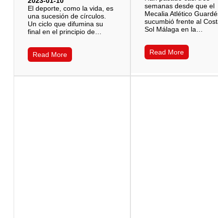
2023-01-10
semanas desde que el
El deporte, como la vida, es
Mecalia Atlético Guardé
una sucesión de círculos.
sucumbió frente al Cost
Un ciclo que difumina su
Sol Málaga en la…
final en el principio de…
Read More
Read More