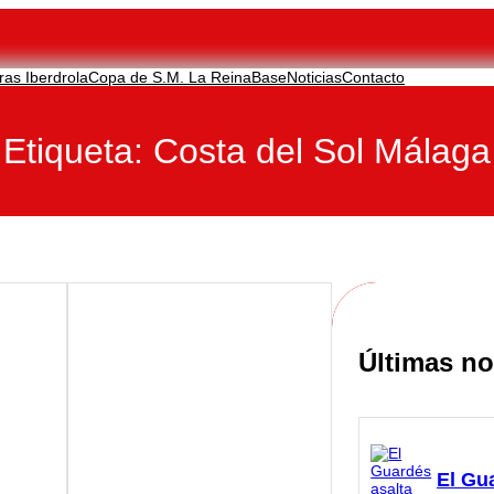
ras Iberdrola
Copa de S.M. La Reina
Base
Noticias
Contacto
Etiqueta:
Costa del Sol Málaga
Últimas no
El Gu